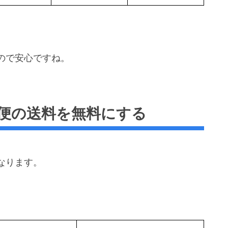
ので安心ですね。
便の送料を無料にする
なります。
】