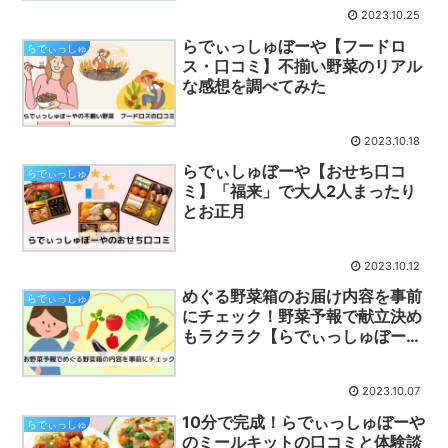
2023.10.25
らでぃっしゅぼーや【フードロ
らでぃっしゅ
ス・口コミ】不揃い野菜のリアル
な感想を調べてみた
2023.10.18
らでぃしゅぼーや【おせち口コ
らでぃっしゅ
ミ】「福来」で大人2人まったり
とお正月
2023.10.12
めぐる野菜箱のお届け内容を事前
らでぃっしゅ
にチェック！野菜予報で献立決め
もラクラク【らでぃっしゅぼー
や】
2023.10.07
10分で完成！らでぃっしゅぼーや
らでぃっしゅ
のミールキットの口コミと体験談