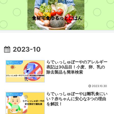
おうちでゆっくり
食材宅食ゆるっとごはん
2023-10
らでぃっしゅぼーやのアレルギー
らでぃっしゅ
表記は30品目！小麦、卵、乳の
除去製品も簡単検索
2023.10.30
らでぃっしゅぼーやは離乳食にい
らでぃっしゅ
い？赤ちゃんに安心な3つの理由
を解説！